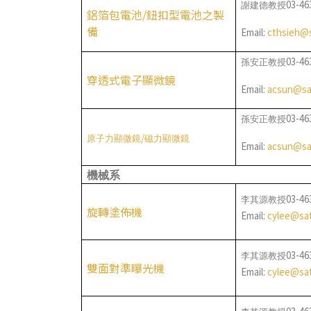
03-46
謝建德教授
鋁箔包電池/鈕扣型電池之製
備
Email:
cthsieh@s
03-46
孫安正教授
穿透式電子顯微鏡
Email:
acsun@sa
03-46
孫安正教授
/
原子力顯微鏡
磁力顯微鏡
Email:
acsun@sa
機械系
03-46
李其源教授
旋轉塗佈機
Email:
cylee@sat
03-46
李其源教授
雙面對準曝光機
Email:
cylee@sat