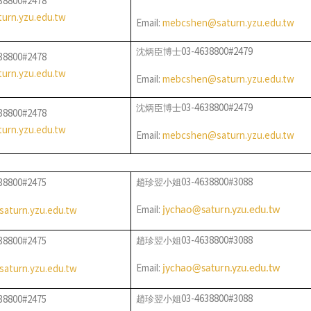
38800#2478
urn.yzu.edu.tw
Email:
mebcshen@saturn.yzu.edu.tw
03-4638800#2479
沈炳臣博士
38800#2478
urn.yzu.edu.tw
Email:
mebcshen@saturn.yzu.edu.tw
03-4638800#2479
沈炳臣博士
38800#2478
urn.yzu.edu.tw
Email:
mebcshen@saturn.yzu.edu.tw
03-4638800#3088
38800#2475
趙珍翌小姐
Email:
aturn.yzu.edu.tw
jychao@saturn.yzu.edu.tw
03-4638800#3088
38800#2475
趙珍翌小姐
Email:
aturn.yzu.edu.tw
jychao@saturn.yzu.edu.tw
03-4638800#3088
38800#2475
趙珍翌小姐