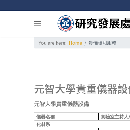
You are here:
Home
貴儀檢測服務
元智大學貴重儀器設
元智大學
貴重儀器設備
儀器名稱
實驗室主持人
化材系