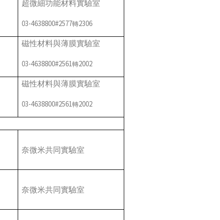
超微細功能材料實驗室
03-4638800#2577
2306
轉
磁性材料與薄膜實驗室
03-4638800#2561
2002
轉
磁性材料與薄膜實驗室
03-4638800#2561
2002
轉
奈微米共同實驗室
奈微米共同實驗室