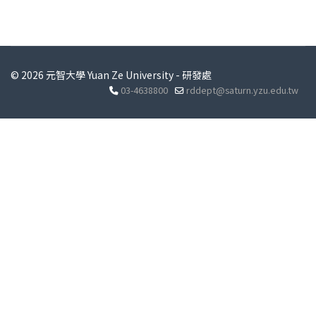
© 2026 元智大學 Yuan Ze University - 研發處
03-4638800
rddept@saturn.yzu.edu.tw