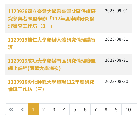
1120926國立臺灣大學暨臺灣北區保護研
2023-09-01
究參與者聯盟舉辦「112年度申請研究倫
理審查工作坊（3）」
1120919輔仁大學舉辦人體研究倫理講習
2023-08-31
班
1120919成功大學舉辦南區研究倫理聯盟
2023-08-31
線上課程(南華大學場次)
1120918彰化師範大學舉辦112年度研究
2023-08-30
倫理工作坊（三）
1
2
3
4
5
6
7
8
9
10
Page 1 of 38