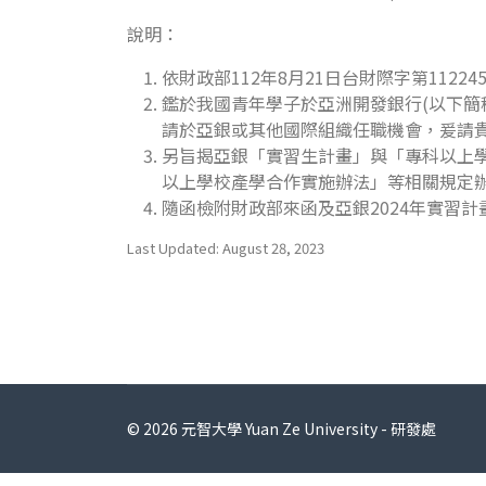
說明：
依財政部112年8月21日台財際字第11224
鑑於我國青年學子於亞洲開發銀行(以下簡
請於亞銀或其他國際組織任職機會，爰請
另旨揭亞銀「實習生計畫」與「專科以上學
以上學校產學合作實施辦法」等相關規定
隨函檢附財政部來函及亞銀2024年實習計
Last Updated: August 28, 2023
© 2026 元智大學 Yuan Ze University - 研發處