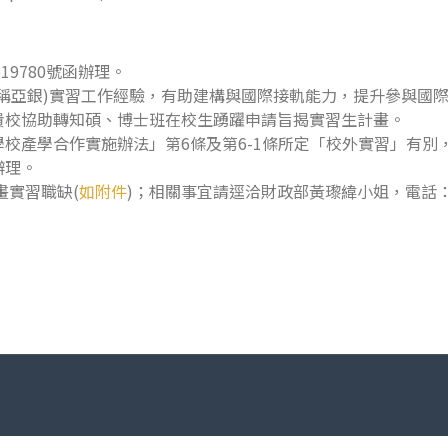
519780號函辦理。
稱亞銀)實習工作經驗，有助建構與國際接軌能力，提升參與國
貴校協助轉知碩、博士班在校生踴躍申請旨揭實習生計畫。
校產學合作實施辦法」第6條及第6-1條所定「校外實習」有別
辦理。
畫實習職缺(
如附件
)；相關事宜請逕洽財政部黃瓈緯小姐，電話：02-2