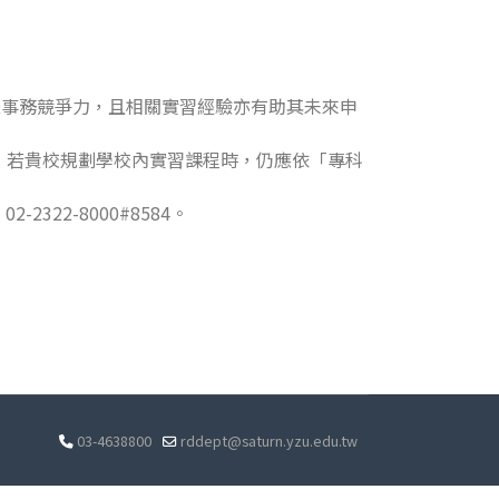
際事務競爭力，且相關實習經驗亦有助其未來申
，若貴校規劃學校內實習課程時，仍應依「專科
322-8000#8584。
03-4638800
rddept@saturn.yzu.edu.tw