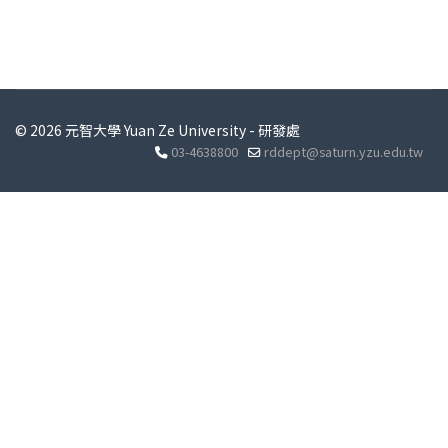
© 2026 元智大學 Yuan Ze University - 研發處
03-4638800
rddept@saturn.yzu.edu.tw