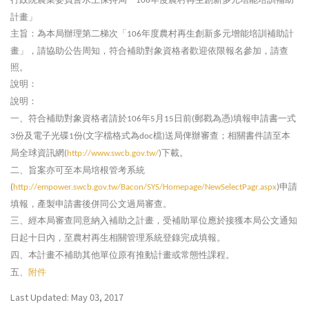
106
計畫」
主旨：為本局辦理第二梯次「
年度農村再生創新多元增能培訓補助計
106
畫」，請協助公告周知，符合補助對象資格者歡迎依限報名參加，請查
照。
說明：
說明：
一、符合補助對象資格者請於
年
月
日前
郵戳為憑
填報申請書一式
106
5
15
(
)
份及電子光碟
份
文字檔格式為
檔
送局俾辦審查；相關書件請至本
3
1
(
doc
)
局全球資訊網
下載。
(
http://www.swcb.gov.tw/
)
二、旨案亦可至本局培根管考系統
申請
(
http://empower.swcb.gov.tw/Bacon/SYS/Homepage/NewSelectPagr.aspx
)
填報，產製申請書後併同公文過局審查。
三、經本局審查同意納入補助之計畫，受補助單位應於接獲本局公文通知
日起十日內，至農村再生相關管理系統登錄完成填報。
四、本計畫不補助其他單位原有推動計畫或常態性課程。
五、
附件
Last Updated: May 03, 2017