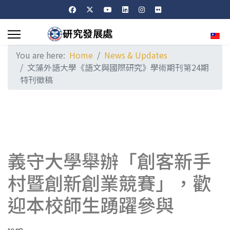
Sele
You are here:
Home
News & Updates
文藻外語大學《語文與國際研究》學術期刊第24期
特刊徵稿
義守大學舉辦「創客新手
村暨創新創業競賽」，歡
迎本校師生踴躍參與