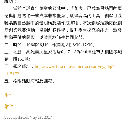
說明：
一、當前全球青年創業的領域中，「創客」已成為最熱門的概
念與話題透過一些成本非常低廉，取得容易的工具，創客可以
輕易將自己腦中的發明構想製作成實物，本次創客活動搭配創
新創業競賽活動，規劃創客科學，提升學生探究的能力，激發
對動手做的興趣，邀請貴校師生共同參與。
二、時間：
106
年
06
月
01
日
(
星期四
) 8:30-17:30
。
三、地點：高雄義大皇家酒店
6
、
7
、
8F(840
高雄市大樹區學城
路一段
153
號
)
四、報名網址：
http://www.isu.edu.tw/interface/survey.php?
id=5173
五、檢附活動海報及議程。
附件一
附件二
Last Updated: May 18, 2017