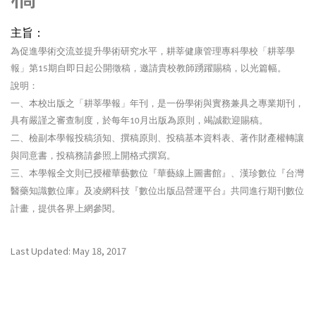
主旨：
為促進學術交流並提升學術研究水平，耕莘健康管理專科學校「耕莘學
報」第
期自即日起公開徵稿，邀請貴校教師踴躍賜稿，以光篇幅。
15
說明：
一、本校出版之「耕莘學報」年刊，是一份學術與實務兼具之專業期刊，
具有嚴謹之審查制度，於每年
月出版為原則，竭誠歡迎賜稿。
10
二、檢副本學報投稿須知、撰稿原則、投稿基本資料表、著作財產權轉讓
與同意書，投稿務請參照上開格式撰寫。
三、本學報全文則已授權華藝數位『華藝線上圖書館』、漢珍數位『台灣
醫藥知識數位庫』及凌網科技『數位出版品營運平台』共同進行期刊數位
計畫，提供各界上網參閱。
Last Updated: May 18, 2017