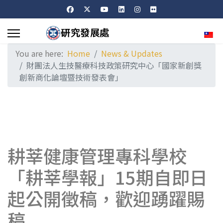
Sele
You are here:
Home
News & Updates
財團法人生技醫療科技政策研究中心「國家新創獎
創新商化論壇暨技術發表會」
耕莘健康管理專科學校
「耕莘學報」15期自即日
起公開徵稿，歡迎踴躍賜
稿