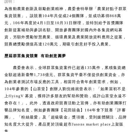
說明：
為推動農業創新及鼓勵創業精神，農委會特舉辦「農業好點子群眾
集資競賽」。該競賽
104
年共促成
24
個團隊，並成功募得
868
萬
元，
106
年再度於
4
月
1
日至
10
月
31
日辦理，並特別給予首獎團隊
創新提案補助與參訓名額、開放參賽團隊於國內外各集資網站募
資，另額外獎勵智慧農業、循環農業及農業開放資料應用之提案，
競賽總獎勵價值高達
120
萬元，期吸引創意好手投入農業。
歷屆群眾集資競賽
有助創意圓夢
農委會表示，全球群眾集資案件已超過
135
萬件，累積集資總
金額超過新臺幣
1,738
億元。群眾集資平臺不僅提供創業資金，亦
為創業者測試市場反應的工具，相當符合青年創業需求，例如，
104
年參賽的【山茶堂】創辦人劉倪維就曾表示：「如果當初不是
上
flyingV
募資，獲得許多朋友的幫助和贊助，或許山茶堂永遠不
會存在！」。此外，透過政府競賽活動之宣傳，亦有助創業團隊打
響品牌知名度，例如參賽團隊【花田囍彘】
104
年拿下競賽「評審
團」、「粉絲最愛」及「超級吸金」獎項後，受到媒體關注，品牌
知名度大大提升，產品更於頂級超市
Jasons market place
上架販
售。