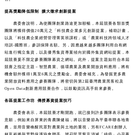
提高獎勵降低限制
擴大徵求創新提案
農委會說明，為使團隊創業路途更加順暢，本屆競賽各類首獎
團隊將獲得價值
20
萬元之「科技農企業多元創新提案」補助計畫，
以及「科技農企業經營管理菁英班課程」或「農業科技跨領域人才
培訓
-
國際班」參訓保障名額。另，因應越來越多團隊利用自有網
站進行獨立集資，以及優秀集資專案傾向於國外集資網站提案，本
屆競賽爰不限定參賽團隊募資之網站。此外，提案主題如符合本屆
競賽之指定主題－智慧農業、循環農業及農業開放資料應用，將有
機會額外獲得
1
萬至
6
萬元之獎勵金。農委會補充，為發掘更多農
業開放資料應用之參賽團隊，將密切與第
2
屆臺灣農業黑客松及
Open Data
創新應用競賽合作，以鼓勵資訊高手前來參賽。
各區提案工作坊
傳授募資提案技巧
農委會表示，本屆競賽才剛開跑，就已接到許多團隊表示參賽
意願，例如來自屏東的青農陳健福，將以音樂節為平臺串聯各地青
農，並用音樂喚醒民眾對農業與土地的重視，另有
FCARE
創辦人
林富裕將與荒野保護協會聯手，號召民眾誓言消滅「綠癌」小花蔓