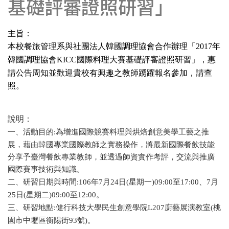
基礎評審證照研習」
主旨：
本校餐旅管理系與社團法人韓國調理協會合作辦理「
年
2017
韓國調理協會
國際料理大賽基礎評審證照研習」，惠
KICC
請公告周知並歡迎貴校有興趣之教師踴躍報名參加，請查
照。
說明：
一、活動目的
為增進國際競賽料理與烘焙創意美學工藝之推
:
展，藉由韓國專業國際教師之實務操作，將最新國際餐飲技能
分享予臺灣餐飲專業教師，並透過師資實作考評，交流與推廣
國際賽事技術與知識。
二、研習日期與時間
年
月
日
星期一
至
、
月
:106
7
24
(
)09:00
17:00
7
日
星期二
至
。
25
(
)09:00
12:00
三、研習地點
健行科技大學民生創意學院
廚藝展演教室
桃
:
L207
(
園市中壢區衡陽街
號
。
93
)