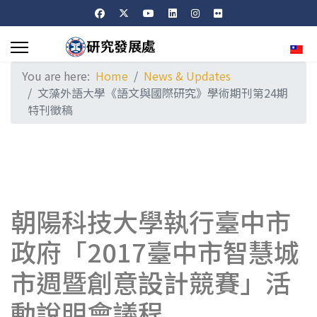
Sele
You are here:
Home
News & Updates
文藻外語大學《語文與國際研究》學術期刊第24期
特刊徵稿
朝陽科技大學執行臺中市
政府「2017臺中市智慧城
市週暨創意設計競賽」活
動說明會議程