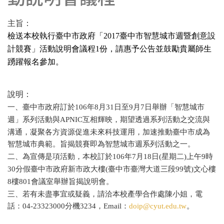
主旨：
檢送本校執行臺中市政府「
臺中市智慧城市週暨創意設
2017
計競賽」活動說明會議程
份，請惠予公告並鼓勵貴屬師生
1
踴躍報名參加。
說明：
一、臺中市政府訂於
年
月
日至
月
日舉辦「智慧城市
106
8
31
9
7
週」系列活動與
互相輝映，期望透過系列活動之交流與
APNIC
溝通，凝聚各方資源促進未來科技運用，加速推動臺中市成為
智慧城市典範。旨揭競賽即為智慧城市週系列活動之一。
二、為宣傳是項活動，本校訂於
年
月
日
星期二
上午
時
106
7
18
(
)
9
分假臺中市政府新市政大樓
臺中市臺灣大道三段
號
文心樓
30
(
99
)
樓
會議室舉辦旨揭說明會。
8
801
三、若有未盡事宜或疑義，請洽本校產學合作處陳小姐，電
話：
分機
，
：
。
04-23323000
3234
Email
doip@cyut.edu.tw