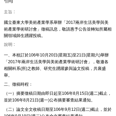
主旨：
國立臺東大學美術產業學系舉辦「
兩岸生活美學與美
2017
術產業學術研討會」徵稿訊息，敬請惠予公告並轉知所屬相
關領域師生踴躍投稿。
說明：
一、本校訂於
年
月
日
星期五
至
日
星期六
舉辦
106
10
20
(
)
21
(
)
「
年兩岸生活美學與美術產業學術研討會
」，敬邀各
2017
相關科系
所
之教師、研究生踴躍參與論文投稿，共襄盛
(
)
舉。
二、徵稿時程：
（一）摘要徵稿日期由即日起至
年
月
日
週二
截止，
106
8
15
(
)
並於
年
月
日
週一
公布摘要審查結果通知。
106
8
21
(
)
（二）論文全文收稿日期至
年
月
日
週二
截止，並於
106
9
12
(
)