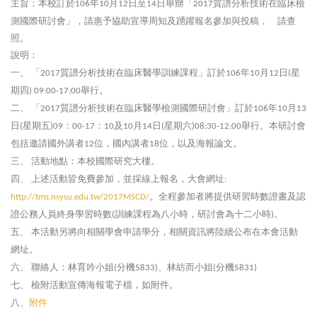
主旨：本校訂於
年
月
日至
日舉辦「
質譜分析技術在臨床檢
106
10
12
14
2017
測國際研討會」，請惠予協助宣導周知及踴躍報名參加與投稿， 請查
照。
說明：
一、
「
質譜分析技術在臨床醫學訓練課程」訂於
年
月
日
星
2017
106
10
12
(
期四
舉行。
) 09:00-17:00
二、
「
質譜分析技術在臨床醫學檢測國際研討會」訂於
年
月
2017
106
10
13
日
星期五
：
：
及
月
日
星期六
舉行。本研討會
(
)09
00-17
10
10
14
(
)08:30-12:00
包括邀請國外講者
位，國內講者
位，以及海報論文。
12
18
三、
活動地點：本校國際研究大樓。
四、
上述活動皆免費參加，並採線上報名，大會網址
:
。全程參加者將提供研習時數證書及認
http://tms.nsysu.edu.tw/2017MSCD/
證公務人員終身學習時數
訓練課程為八小時，研討會為十二小時
。
(
)
五、
本活動另將向相關學會申請學分，相關資訊將陸續公布在本會活動
網址。
六、
聯絡人：林育吟小姐
分機
、林紡而小姐
分機
(
5833)
(
5831)
七、
檢附活動宣傳海報電子檔，如附件。
八、
附件