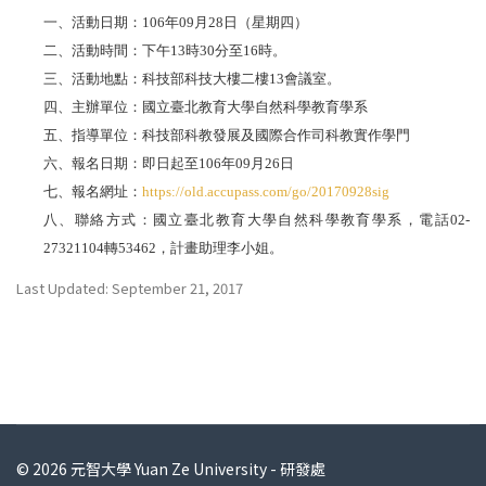
一、活動日期：
106
年
09
月
28
日（星期四）
二、活動時間：下午
13
時
30
分至
16
時。
三、活動地點：科技部科技大樓二樓
13
會議室。
四、主辦單位：國立臺北教育大學自然科學教育學系
五、指導單位：科技部科教發展及國際合作司科教實作學門
六、報名日期：即日起至
106
年
09
月
26
日
七、報名網址：
https://old.accupass.com/go/20170928sig
八、聯絡方式：國立臺北教育大學自然科學教育學系，電話
02-
27321104
轉
53462
，計畫助理李小姐。
Last Updated: September 21, 2017
© 2026 元智大學 Yuan Ze University - 研發處