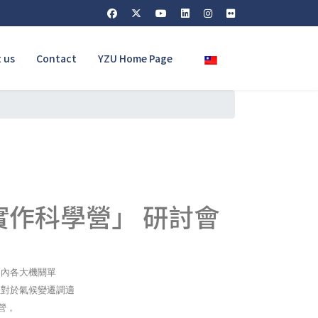
Select your language
 us
Contact
YZU Home Page
」
作科學營」 研討會
國內各大機關單
生對於氣候變遷調適
營，