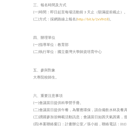
三、報名時間及方式
一
時間：即日起至每場活動前
天止（額滿提前截止）
(
)
3
二
方式：採網路線上報名
。
(
)
(
http://bit.ly/2xVlN18
)
四、辦理單位
一
指導單位：教育部
(
)
二
執行單位：國立臺灣大學師資培育中心
(
)
五、參與對象
大專院校師生。
六、重要注意事項
一
會議當日提供科學營手冊。
(
)
二
會議當日提供午餐，為響應環保，請自備飲水杯及餐
(
)
三
踴躍參加並轉載活動訊息；會議當日如因天氣因素，
(
)
四
本案聯絡窗口：計畫辦公室／張小姐，聯絡電話：
(
)
(02