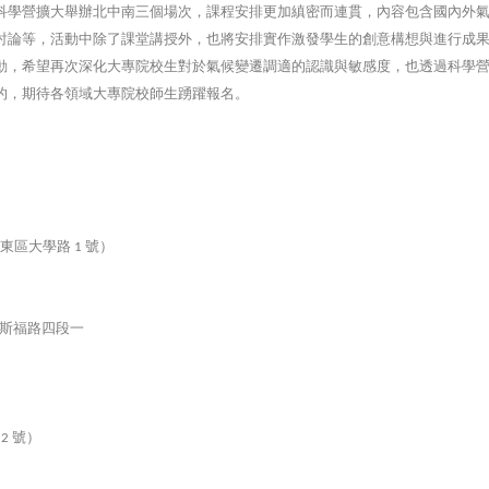
科學營擴大舉辦北中
南三個場次，課程安排更加縝密而連貫，內容包含國內外
討論等，活動中除了
課堂講授外，也將安排實作激發學生的創意構想與進行成
動，希望再次深化大專院校生對於氣候變遷調適的認識
與敏感度，也透過科學
的，期待各領域
大專院校師生踴躍報名。
東區大學路
號）
1
斯福路四段一
號）
2