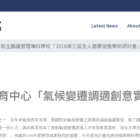
Latest News
About
新生醫護管理專科學校「2016第三屆全人健康促進學術研討會
育中心「氣候變遷調適創意實
之一，近年來氣
候異常有感，我國對於氣候變遷之調適與減緩越趨重視，除了
盡一份心力，因此教
育部為了推動氣候變遷調適人才培育教育課程，深化大專
學營」。
有鑑於
年度辦理成果熱烈的迴響，今年度本計畫也將持續舉辦科學
105