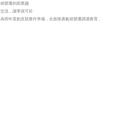
氣候變遷的因應趨
果交流，讓學員可於
營為明年度創意競賽作準備，全面推廣氣候變遷調適教
育，