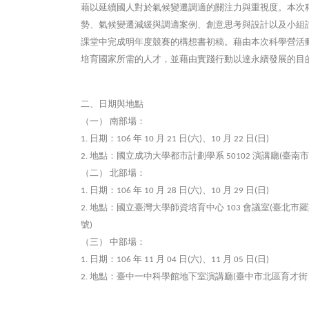
藉以延續國人對於氣候變遷調適的關注力與重視度。本次
勢、氣候變遷減緩與調適案例、創意思考與設計以及小組
課堂中完成明年度競賽的構想書初稿。
藉由本次科學營活
培育國家所需的人才，並藉由實踐行動以達永續發展的目
二、日期與地點
（一）
南部場：
日期：
年
月
日
六
、
月
日
日
1.
106
10
21
(
)
10
22
(
)
地點：國立成功大學都市計劃學系
演講廳
臺南市
2.
50102
(
（二）
北部場：
日期：
年
月
日
六
、
月
日
日
1.
106
10
28
(
)
10
29
(
)
地點：國立臺灣大學師資培育中心
會議室
臺北市羅
2.
103
(
號
)
（三）
中部場：
日期：
年
月
日
六
、
月
日
日
1.
106
11
04
(
)
11
05
(
)
地點：臺中一中科學館地下室演講廳
臺中市北區育才街
2.
(