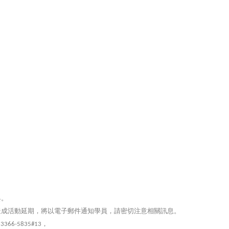
。
具。
造成活動延期，將以電
子郵件通知學員，請密切注意相關訊息。
，
) 3366-5835#13