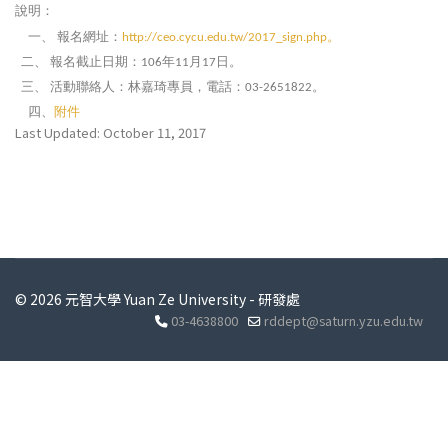
說明：
一、
報名網址：
。
http://ceo.cycu.edu.tw/2017_sign.php
二、
報名截止日期：
年
月
日。
106
11
17
三、
活動聯絡人：林嘉琦專員，電話：
。
03-2651822
四、
附件
Last Updated: October 11, 2017
© 2026 元智大學 Yuan Ze University - 研發處
03-4638800
rddept@saturn.yzu.edu.tw