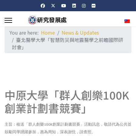
Sele
You are here:
Home
News & Updates
臺北醫學大學「智慧防災與地震醫學之前瞻國際研
討會」
中原大學「群人創樂100K
創業計劃書競賽」
主旨：檢送「群人創樂
創業計劃書競賽」活動訊息，敬請代為公共並
100K
鼓勵同學踴躍參加，惠為周知，深表謝忱，請查照。