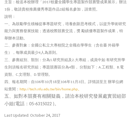
主旨：檢送本校辦理「
校慶全國學生專題製作競賽暨成果展示」辦法
2017
份，敬請貴校推薦優秀專題作品
組報名參加，請查照。
1
2
說明：
一、為鼓勵學生積極從事專題研究，培養創新思考模式，以提升學術研究
能力與實務發展技能；透過校際競賽交流，獎
勵績優專題製作成果，特
舉辦本活動。
二、參賽對象：全國公私立大專校院之全職在學學生（含在臺
外籍學
生），每隊成員最少
人為原則。
4
三、參賽組別、類別：分為
研究所組及
大專組，成員中如
有研究所學
1.
2.
生則須報名研究所組；專題競賽區分為
類，
分類如下：
工程類、
電
4
A.
B.
資類、
文理類、
管理類。
C.
D.
四、報名期間：自
年
月
至
年
月
日。詳情請至主
辦單位網
106
10
18
106
11
3
站查閱：
。
http://tech.nfu.edu.tw/bin/home.php
五、如對本競賽有相關疑義，請洽本校研究發展處實習組邵
小姐
電話：
。
(
05-6315022 )
Last Updated: October 24, 2017