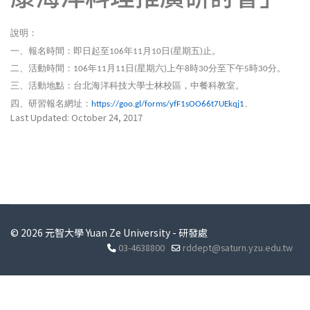
說明：
一、報名時間：即日起至
年
月
日
星期五
止。
106
11
10
(
)
二、活動時間：
年
月
日
星期六
上午
時
分至下午
時
分。
106
11
11
(
)
8
30
5
30
三、活動地點：台北海洋科技大學士林校區，中餐科教室。
四、研習報名網址：
。
https://goo.gl/forms/yfF1sOO66t7UEkqj1
Last Updated: October 24, 2017
© 2026 元智大學 Yuan Ze University - 研發處
03-4638800
rddept@saturn.yzu.edu.tw