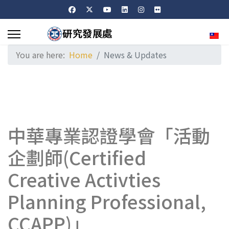
Sele
You are here:
Home
News & Updates
中華專業認證學會「活動
企劃師(Certified
Creative Activties
Planning Professional,
CCAPP)」