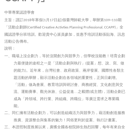
中華專業認證學會
主旨：謹訂
年寒假
月
日起
假臺灣師範大學，舉辦第
期
2018
(1
17
)
109~110
「活動企劃師
」全
(Certified Creative Activties Planning Professional, CCAPP)
國認證學分班培訓。歡迎貴中心派員參加，並惠予培訓活動張貼海、訊息
活動公告傳布。
說明：
職場上沒企劃力，等於沒開創力與競爭力，但學校沒能教！培育企劃
一、
力最便捷的途程之一是「活動企劃與執行」
提案」想、說、寫、做
(
的能力
。近年來，台灣社會、政府政策、兩岸發展、國際性各類主
)
題活動的舉辦，顯示活動企劃在各領域的重要性，正與日劇增。
「活動」做為會展、教育培訓與研討會、商務經貿、文化創意與交
流、運動賽事、觀光休旅、公益促進…之載體
或主體
，活動企劃已
(
)
成為「跨領域、跨行業、跨組織、跨職位」等廣泛需求之專業職
能。
同仁擁有活動企劃力，可以創造組織活力與競爭力，藉活動創造服務
二、
推廣、資源整合與集客的魅力！同俗更利於提案、執行計畫案。
本證照制度推展以來，廣獲全國各校院師生熱烈回響，每年有來自全
三、