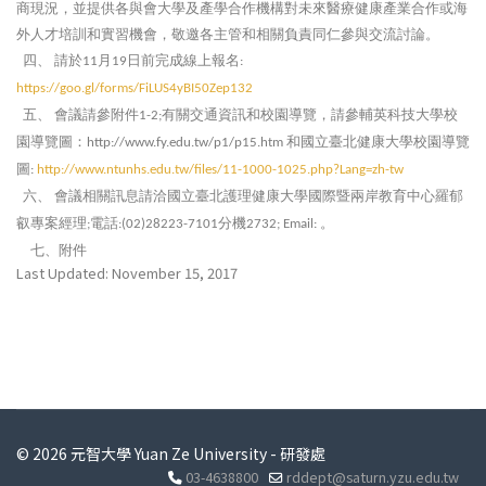
商現況，並提供各與會大學及產學合作機構對未來醫療健康產業合作或海
外人才培訓和實習機會，敬邀各主管和相關負責同仁參與交流討論。
四、
請於
月
日前完成線上報名
11
19
:
https://goo.gl/forms/FiLUS4yBI50Zep132
五、
會議請參附件
有關交通資訊和校園導覽，請參輔英科技大學校
1-2;
園導覽圖：
和國立臺北健康大學校園導覽
http://www.fy.edu.tw/p1/p15.htm
圖
:
http://www.ntunhs.edu.tw/files/11-1000-1025.php?Lang=zh-tw
六、
會議相關訊息請洽國立臺北護理健康大學國際暨兩岸教育中心羅郁
叡專案經理
電話
分機
。
;
:(02)28223-7101
2732; Email:
七、附件
Last Updated: November 15, 2017
© 2026 元智大學 Yuan Ze University - 研發處
03-4638800
rddept@saturn.yzu.edu.tw