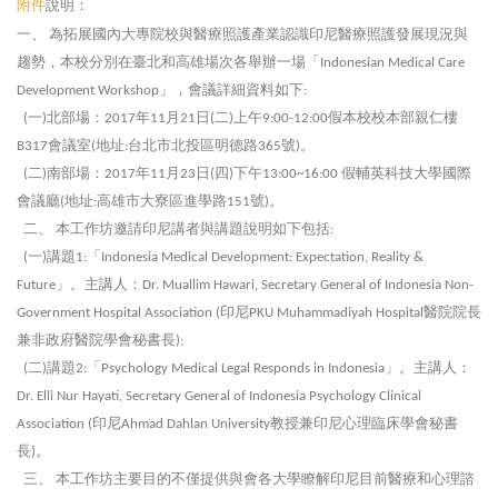
附件
說明：
一、
為拓展國內大專院校與醫療照護產業認識印尼醫療照護發展現況與
趨勢，本校分別在臺北和高雄場次各舉辦一場「
Indonesian Medical Care
」，會議詳細資料如下
Development Workshop
:
一
北部場：
年
月
日
二
上午
假本校校本部親仁樓
(
)
2017
11
21
(
)
9:00-12:00
會議室
地址
台北市北投區明德路
號
。
B317
(
:
365
)
二
南部場：
年
月
日
四
下午
假輔英科技大學國際
(
)
2017
11
23
(
)
13:00~16:00
會議廳
地址
高雄市大寮區進學路
號
。
(
:
151
)
二、
本工作坊邀請印尼講者與講題說明如下包括
:
一
講題
「
(
)
1:
Indonesia Medical Development: Expectation, Reality &
」。主講人：
Future
Dr. Muallim Hawari, Secretary General of Indonesia Non-
印尼
醫院院長
Government Hospital Association (
PKU Muhammadiyah Hospital
兼非政府醫院學會秘書長
);
二
講題
「
」。主講人：
(
)
2:
Psychology Medical Legal Responds in Indonesia
Dr. Elli Nur Hayati, Secretary General of Indonesia Psychology Clinical
印尼
教授兼印尼心理臨床學會秘書
Association (
Ahmad Dahlan University
長
。
)
三、
本工作坊主要目的不僅提供與會各大學瞭解印尼目前醫療和心理諮