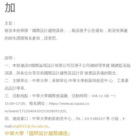
加
主旨：
檢送本校舉辦「國際設計趨勢講座」，敬請惠予公告週知
，歡迎有興趣
的師生踴躍報名參加，請查照。
說明：
一、本校邀請
國際論壇設計有限公司亞洲子公司總經理李建
國總監蒞臨
iF
演講，與各位分享目前國際設計趨勢及設計背
後應該具備的觀念。
二、主辦單位：中華大學；承辦單位
中華大學創新與創意中
心、工業產
:
品設計學系。
三、活動地點：中華大學國際會議廳、活動時間：
一
106.12.18(
)
、報名網址：
15:00~17:00
https://www.accupass.co
。
m/event/1712040410151026091325
四、連絡窗口：中華大學創新創意中心，
：
李
小姐，
TEL
03-5186227
E-
。
mail:
singli921@chu.edu.tw
中華大學「國際設計趨勢講座」