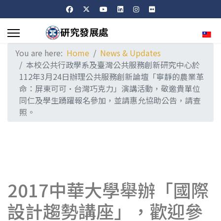
Sele
You are here:
Home
News & Updates
本校公共行政學系及臺灣公共服務創新研究中心於
112年3月24日辦理公共服務創新論壇「寧靜的農業革
命：屏東可可·台灣巧克力」演講活動，敬邀貴單位
同仁及學生踴躍報名參加，並請惠允協助公告，請查
照。
2017中華大學舉辦「國際
設計趨勢講座」，歡迎參