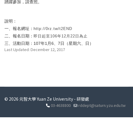
踴躍參加，請查照。
說明：
一、
報名網址：
http://0rz.tw/t2END
二、
報名日期：
即日起至
106
年
12
月
22
日為止
三、
107
1
6
7
活動日期：
年
月
、
日（星期六、日）
Last Updated: December 12, 2017
© 2026 元智大學 Yuan Ze University - 研發處
03-4638800
rddept@saturn.yzu.edu.tw