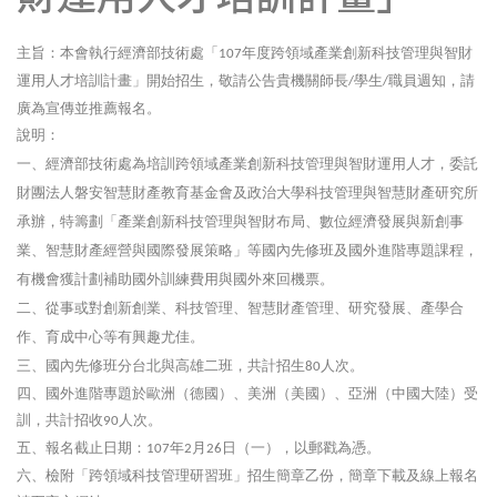
主旨：本會執行經濟部技術處「
年度跨領域產業創新科技管理與智財
107
運用人才培訓計畫」開始招生，敬請公告貴機關師長
學生
職員週知，請
/
/
廣為宣傳並推薦報名。
說明：
一、經濟部技術處為培訓跨領域產業創新科技管理與智財運用人才，委託
財團法人磐安智慧財產教育基金會及政治大學科技管理與智慧財產研究所
承辦，特籌劃「產業創新科技管理與智財布局、數位經濟發展與新創事
業、智慧財產經營與國際發展策略」等國內先修班及國外進階專題課程，
有機會獲計劃補助國外訓練費用與國外來回機票。
二、從事或對創新創業、科技管理、智慧財產管理、研究發展、產學合
作、育成中心等有興趣尤佳。
三、國內先修班分台北與高雄二班，共計招生
人次。
80
四、國外進階專題於歐洲（德國）、美洲（美國）、亞洲（中國大陸）受
訓，共計招收
人次。
90
五、報名截止日期：
年
月
日（一），以郵戳為憑。
107
2
26
六、檢附「跨領域科技管理研習班」招生簡章乙份，簡章下載及線上報名