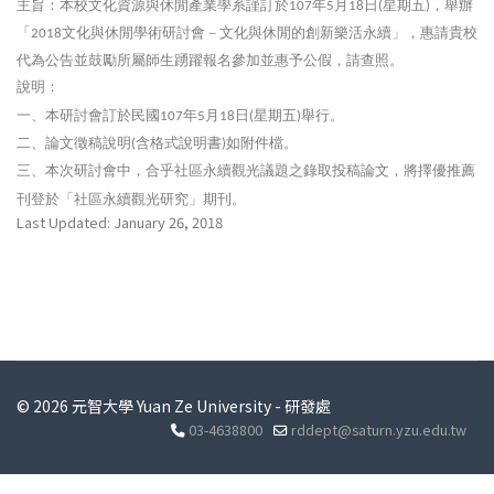
主旨：本校文化資源與休閒產業學系謹訂於
年
月
日
星期五
，舉辦
107
5
18
(
)
「
文化與休閒學術研討會－文化與休閒的創新樂活永續」，惠請貴校
2018
代為公告並鼓勵所屬師生踴躍報名參加並惠予公假，請查照。
說明：
一、本研討會訂於民國
年
月
日
星期五
舉行。
107
5
18
(
)
二、論文徵稿說明
含格式說明書
如附件檔。
(
)
三、本次研討會中，合乎社區永續觀光議題之錄取投稿論文，將擇優推薦
刊登於「社區永續觀光研究」期刊。
Last Updated: January 26, 2018
© 2026 元智大學 Yuan Ze University - 研發處
03-4638800
rddept@saturn.yzu.edu.tw