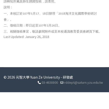
請轉知所屬及師生踴躍投稿，請查照。
說明：
一、本校訂於
年
月
、
日辦理「
海洋文化國際學術研討
107
5
17
18
2018
會」。
二、徵稿日期：即日起至
年
月
日。
107
3
26
三、相關徵稿事宜，敬請參閱附件或至本校通識教育委員會網頁下載。
Last Updated: January 26, 2018
© 2026 元智大學 Yuan Ze University - 研發處
03-4638800
rddept@saturn.yzu.edu.tw