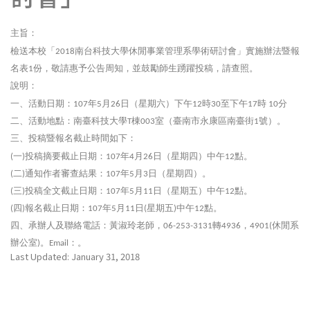
主旨：
檢送本校「
南台科技大學休閒事業管理系學術研討會」實施辦法暨報
2018
名表
份，敬請惠予公告周知，並鼓勵師生踴躍投稿，請查照。
1
說明：
一、活動日期：
年
月
日（星期六）下午
時
至下午
時
分
107
5
26
12
30
17
10
二、活動地點：南臺科技大學
棟
室（臺南市永康區南臺街
號）。
T
003
1
三、投稿暨報名截止時間如下：
一
投稿摘要截止日期：
年
月
日（星期四）中午
點。
(
)
107
4
26
12
二
通知作者審查結果：
年
月
日（星期四）。
(
)
107
5
3
三
投稿全文截止日期：
年
月
日（星期五）中午
點。
(
)
107
5
11
12
四
報名截止日期：
年
月
日
星期五
中午
點。
(
)
107
5
11
(
)
12
四、承辦人及聯絡電話：黃淑玲老師，
轉
，
休閒系
06-253-3131
4936
4901(
辦公室
。
：
。
)
Email
Last Updated: January 31, 2018