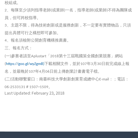
校組成。
、每隊至少須列指導老師
或業師
一名，指導老師
或業師
不得為團隊成
2
(
)
(
)
員，但可跨校指導。
、主題不限，得為技術創新或是服務創新，不一定要有實體物品，只須
3
提出具體可行之構想即可參加。
、報名須檢附公開創育機構推薦書。
4
三、報名方式：
一
參賽者請至
「
第十三屆戰國策全國創業競賽」網站
(
)
Aplustart
2018
下載相關文件，並於
年
月
日前完成線上報
(
https://goo.gl/wyZgm8)
107
3
30
名，並最晚於
年
月
日前上傳創業計畫書電子檔。
107
4
06
二
活動聯繫窗口：南臺科技大學創新創業育成總中心
：
；電話：
(
)
E-mail
＃
。
06-2533131
1507~1509
Last Updated: February 23, 2018