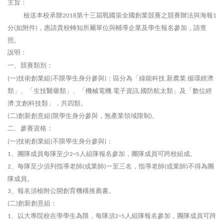
主旨：
檢送本校承辦
第十三屆戰國策全國創業競賽之競賽辦法與海報
2018
1
分
如附件
，惠請貴校轉知所屬單位與輔導企業及學生報名參加，請查
(
)
照。
說明：
一、競賽類別：
一
技術創業組
不限學生身分參與
：區分為「綠能科技
新農業
循環經濟
(
)
(
)
.
.
類」、「生技醫藥類」、「機械電機
電子資訊
國防航太類」及「數位經
.
.
濟
文創科技類」，共四類。
.
二
創新創意組
限學生身分參與，無產業領域限制
。
(
)
(
)
二、參賽資格：
一
技術創業組
不限學生身分參與
：
(
)
(
)
、團隊成員每隊至少
人組隊報名參加，團隊成員可跨校組成。
1
2~5
、每隊至少須列指導老師
或業師
一至三名，指導老師
或業師
不得為團
2
(
)
(
)
隊成員。
、報名須檢附公開創育機構推薦書。
3
二
創新創意組：
(
)
、以大專院校在學學生為限，每隊須
人組隊報名參加，團隊成員可跨
1
2~5