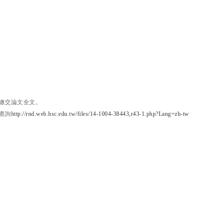
繳交論文全文。
查詢
http://rnd.web.hsc.edu.tw/files/14-1004-38443,r43-1.php?Lang=zh-tw