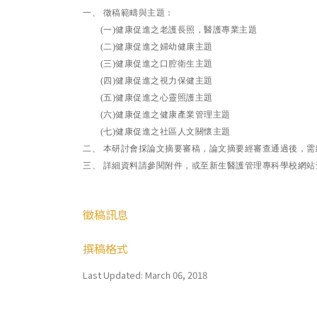
一、 徵稿範疇與主題：
(一)健康促進之老護長照，醫護專業主題
(二)健康促進之婦幼健康主題
(三)健康促進之口腔衛生主題
(四)健康促進之視力保健主題
(五)健康促進之心靈照護主題
(六)健康促進之健康產業管理主題
(七)健康促進之社區人文關懷主題
二、 本研討會採論文摘要審稿，論文摘要經審查通過後，需
三、 詳細資料請參閱附件，或至新生醫護管理專科學校網站
徵稿訊息
撰稿格式
Last Updated: March 06, 2018