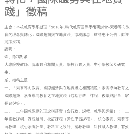
踐」徵稿
主旨：本校教育學系辦理「
年
時代教育國際學術研討會–素養導向教
2018
E
育的理念與轉化：國際趨勢與在地實踐」徵稿訊息，敬請惠予公告，歡迎
踴躍投稿。
說明：
壹、徵稿對象
大專院校教師、縣市政府相關人員、學校行政人員、中小學教師及研究
生。
貳、徵稿主題
一、「素養導向教育」國際趨勢與在地實踐之相關議題：素養導向教育之
國際趨勢、素養導向教育之在地實踐（包括行政、課程、教學與評量、家
長參與等）。
二、十二年國教課綱的理念與落實（含行政、課程、教學與評量）：十二
年國教課綱、課程發展、校訂課程（彈性學習課程）、核心素養、素養導
向教學、核心素養評量、教科書之設計、補救教學、科技融入教學、有效