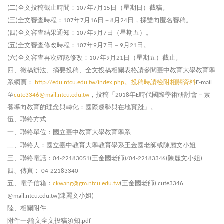
二
全文投稿截止時間：
年
月
日（星期日）截稿。
(
)
107
7
15
三
全文審查時程：
年
月
日－
月
日，採雙向匿名審稿。
(
)
107
7
16
8
24
四
全文審查結果通知：
年
月
日（星期五）。
(
)
107
9
7
五
全文審查修改時程：
年
月
日－
月
日。
(
)
107
9
7
9
21
六
全文審查再次確認修改：
年
月
日（星期五）截止。
(
)
107
9
21
四、徵稿辦法、摘要投稿、全文投稿相關表格請參閱臺中教育大學教育學
系網頁：
。投稿時請檢附相關資料
http://edu.ntcu.edu.tw/index.php
E-mail
至
，投稿「
年
時代國際學術研討會－素
cute3346@mail.ntcu.edu.tw
2018
E
養導向教育的理念與轉化：國際趨勢與在地實踐」。
伍、聯絡方式
一、聯絡單位：國立臺中教育大學教育學系
二、聯絡人：國立臺中教育大學教育學系王金國老師或陳麗文小姐
三、聯絡電話：
王金國老師
陳麗文小姐
04-22183051(
)/04-22183346(
)
四、傳真：
04-22183340
五、電子信箱：
王金國老師
ckwang@gm.ntcu.edu.tw
(
) cute3346
陳麗文小姐
@mail.ntcu.edu.tw(
)
陸、相關附件
:
附件一
論文全文投稿須知
:
.pdf