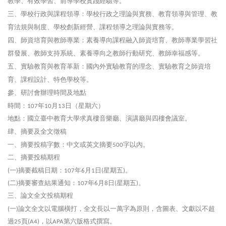
教學、有效學習、前導學校實踐經驗等。
三、學校行政與課程領導：學校行政之理論與實務、教育領導與管理、教
育法規與制度、學校創新經營、課程領導之理論與實務等。
四、師資培育與教師專業：素養導向課程融入師資培育、教師專業學習社
群發展、教師支持系統、素養導向之教師行動研究、教師幸福感等。
五、實驗教育與教育革新：國內外實驗教育的理念、實驗教育之師資培
育、課程設計、特色學校等。
參、研討會辦理時間及地點
時間：
年
月
日（星期六）
107
10
13
地點：國立臺中教育大學求真樓音樂廳、演講廳與四樓會議室。
肆、摘要及全文徵稿
一、摘要投稿字數：中文或英文摘要
字以內。
500
二、摘要投稿期程
一
摘要截稿日期：
年
月
日
星期五
。
(
)
107
6
1
(
)
二
摘要審查結果通知：
年
月
日
星期五
。
(
)
107
6
8
(
)
三、論文全文投稿期程
一
論文全文以電腦橫打，全文長以一萬字為原則，含圖表、文獻以不超
(
)
過
頁
，以
第六版格式撰寫。
25
(A4)
APA