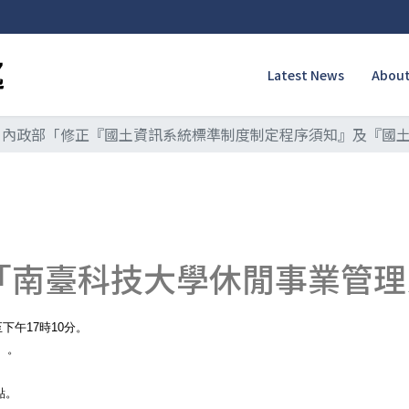
Latest News
About
內政部「修正『國土資訊系統標準制度制定程序須知』及『國
學 「南臺科技大學休閒事業管
下午17時10分。
）。
點。