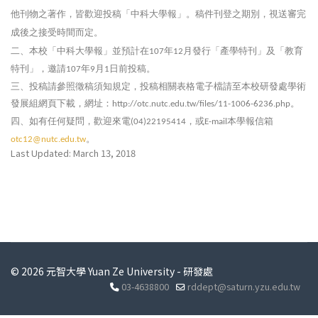
他刊物之著作，皆歡迎投稿「中科大學報」。稿件刊登之期別，視送審完
成後之接受時間而定。
二、本校「中科大學報」並預計在
年
月發行「產學特刊」及「教育
107
12
特刊」，邀請
年
月
日前投稿。
107
9
1
三、投稿請參照徵稿須知規定，投稿相關表格電子檔請至本校研發處學術
發展組網頁下載，網址：
。
http://otc.nutc.edu.tw/files/11-1006-6236.php
四、如有任何疑問，歡迎來電
，或
本學報信箱
(04)22195414
E-mail
。
otc12@nutc.edu.tw
Last Updated: March 13, 2018
© 2026 元智大學 Yuan Ze University - 研發處
03-4638800
rddept@saturn.yzu.edu.tw