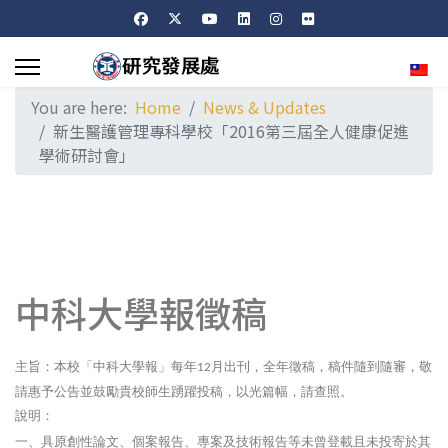
Sele
You are here:
Home
News & Updates
新生醫護管理專科學校「2016第三屆全人健康促進
學術研討會」
中科大學報徵稿
主旨：本校「中科大學報」每年
月出刊，全年徵稿，稿件隨到隨審，敬
12
請惠予公告並鼓勵貴校師生踴躍投稿，以光篇幅，請查照。
說明：
一、具原創性論文、個案報告、專案及技術報告等未曾登載且未投寄於其