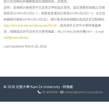
助公告並轉知所屬教職員生踴躍投稿，請查照。
說明：旨揭研討會接受中文及英文學術論文發表。論文摘要投稿截止日期
順延至
年
月
日
一
，摘要接受通知日期為
年
月
日
一
。全文投
107
3
19
(
)
107
4
2
(
)
稿截稿日期為
年
月
日
五
。研討會及投稿相關訊息請詳見活動網站
107
4
27
(
)
，或高雄市立空中大學研發處網
http://ilms.ouk.edu.tw/signup.php?id=98
頁，相關資訊亦可洽本次大會籌備處：
分機
；
TEL: 07-8012008
1427
E-mail:
rdd@ouk.edu.tw
。
Last Updated: March 16, 2018
© 2026 元智大學 Yuan Ze University - 研發處
03-4638800
rddept@saturn.yzu.edu.tw