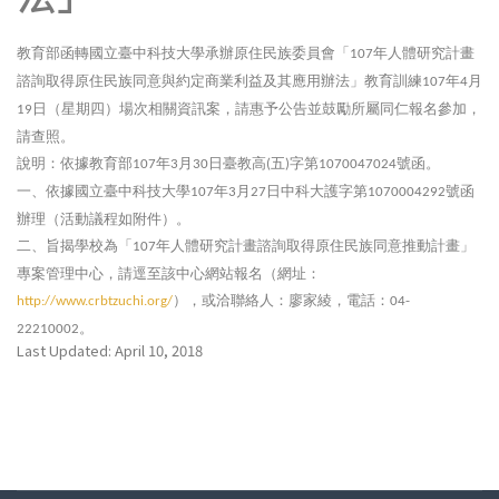
教育部函轉國立臺中科技大學承辦原住民族委員會「
年人體研究計畫
107
諮詢取得原住民族同意與約定商業利益及其應用辦法」教育訓練
年
月
107
4
日（星期四）場次相關資訊案，請惠予公告並鼓勵所屬同仁報名參加，
19
請查照。
說明：依據教育部
年
月
日臺教高
五
字第
號函。
107
3
30
(
)
1070047024
一、依據國立臺中科技大學
年
月
日中科大護字第
號函
107
3
27
1070004292
辦理（活動議程如附件）。
二、旨揭學校為「
年人體研究計畫諮詢取得原住民族同意推動計畫」
107
專案管理中心，請逕至該中心網站報名（網址：
），或洽聯絡人：廖家綾，電話：
http://www.crbtzuchi.org/
04-
。
22210002
Last Updated: April 10, 2018