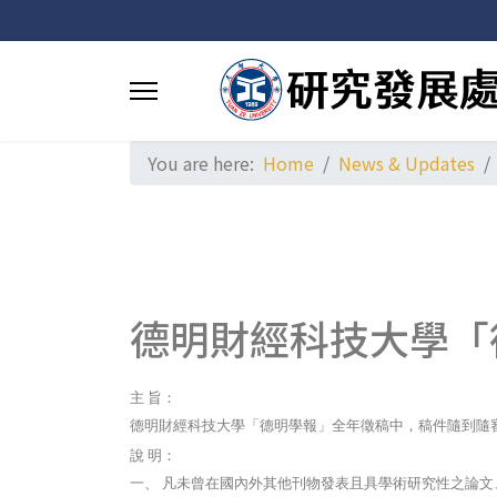
You are here:
Home
News & Updates
德明財經科技大學「
主
旨：
德明財經科技大學「德明學報」全年徵稿中，稿件隨到隨
說
明：
一、
凡未曾在國內外其他刊物發表且具學術研究性之論文