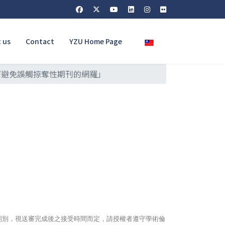
Select your language
 us
Contact
YZU Home Page
何避免誤觸掠奪性期刊的網羅」
期別，視送審完成後之接受時間而定，請授權者遵守學術倫