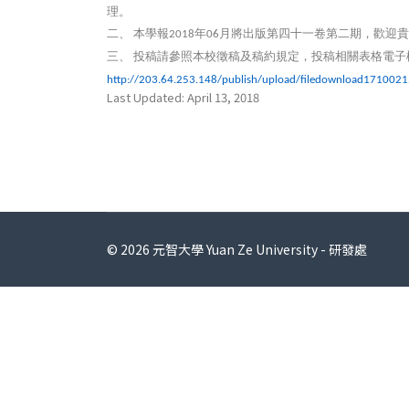
理。
二、
本學報
年
月將出版第四十一卷第二期，歡迎貴
2018
06
三、
投稿請參照本校徵稿及稿約規定，投稿相關表格電子
http://203.64.253.148/publish/upload/filedownload171002
Last Updated: April 13, 2018
© 2026 元智大學 Yuan Ze University - 研發處