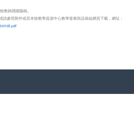
校教師踴躍賜稿。
檔請參照附件或至本校教學資源中心教學發展與品保組網頁下載，網址：
150938.pdf