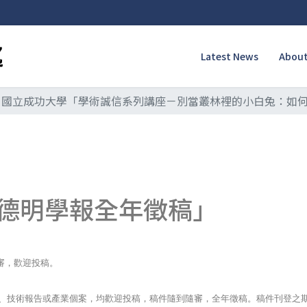
Latest News
About
國立成功大學「學術誠信系列講座－別當叢林裡的小白兔：如
德明學報全年徵稿」
審，歡迎投稿。
、技術報告或產業個案，均歡迎投稿，稿件隨到隨審，全年徵稿。稿件刊登之