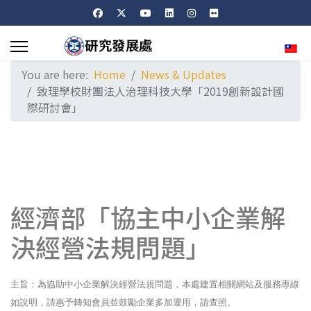
Sele
You are here:
Home
News & Updates
致理學校財團法人治理科技大學「2019創新設計國
際研討會」
經濟部「協主中小企業解
決經營法規問題」
主旨：為協助中小企業解決經營法規問題，本處建置相關網站及服務專線
如說明，請惠予轉知會員並鼓勵企業多加運用，請查照。