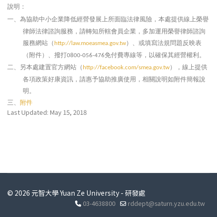
說明：
為協助中小企業降低經營發展上所面臨法律風險，本處提供線上榮譽
一、
律師法律諮詢服務，請轉知所轄會員企業，多加運用榮譽律師諮詢
服務網站（
）
、或填寫法規問題反映表
http://law.moeasmea.gov.tw
（附件）、撥打
免付費專線等，以確保其經營權利。
0800-056-476
另本處建置官方網站（
）
，線上提供
二、
http://facebook.com/smea.gov.tw
各項政策好康資訊，請惠予協助推廣使用，相關說明如附件簡報說
明。
附件
三、
Last Updated: May 15, 2018
© 2026 元智大學 Yuan Ze University - 研發處
03-4638800
rddept@saturn.yzu.edu.tw