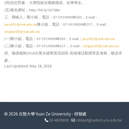
四
招生對象：大專院校在職教職員、在學學生。
(
)
五
報名網址：
(
)
http://bit.ly/2JC9jBo
三、聯絡人：鄭小姐，電話：
，
：
07-5919000#8265
E-mail
陳小姐，電話：
，
：
jacy405@nuk.edu.tw
07-5919000#8257
E-mail
yingtan28@nuk.edu.tw
一
鄭小姐，電話：
，
：
(
)
07-5919000#8265
E-mail
jacy405@nuk.edu.tw
二
陳小姐，電話：
，
：
(
)
07-5919000#8257
E-mail
yingtan28@nuk.edu.tw
四、隨函檢附
企業永續菁英培訓班
高雄場活動簡章及海報，敬請卓
2018
-
參。
Last Updated: May 18, 2018
© 2026 元智大學 Yuan Ze University - 研發處
03-4638800
rddept@saturn.yzu.edu.tw