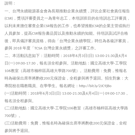
說明：
一、台灣永續能源基金會為長期推動企業永續獎，評比企業社會責任報告
，獎項評審委員之一為青年志工，本培訓班目的在培訓志工評審員，
(CSR)
以利未來擔任審查企業
報告的工作，也希望推動
的企業主管或執行
CSR
CSR
人員參加，提高
報告書品質以及推動永續的知能。待培訓及試評合格
CSR
後，即具備評審員資格，得由「台灣企業永續學院」聘任為各級評審員，
參與
年度「
台灣企業永續獎」之評審工作。
2018
TCSA
二、本活動訊息如下：活動時間：
年
月
日
日
及
月
2018
6
3
(
) 13:00-21:30
6
4
日
一
，報名須全程參與。活動地點：國立高雄大學
工學院
(
) 09:00-17:30
-
教室（高雄市楠梓區高雄大學路
號）。活動費用：免費，惟報名
106
700
時為確保出席率將酌收
元保證金，全程參與將予退回。招生對象：大
200
專院校在職教職員、在學學生。報名網址：
http://bit.ly/2JC9jBo
一
活動時間：
年
月
日
日
及
月
日
一
，
(
)
2018
6
3
(
) 13:00-21:30
6
4
(
) 09:00-17:30
報名須全程參與。
二
活動地點：國立高雄大學
工學院
教室（高雄市楠梓區高雄大學路
(
)
-
106
號）。
700
三
活動費用：免費，惟報名時為確保出席率將酌收
元保證金，全程
(
)
200
參與將予退回。