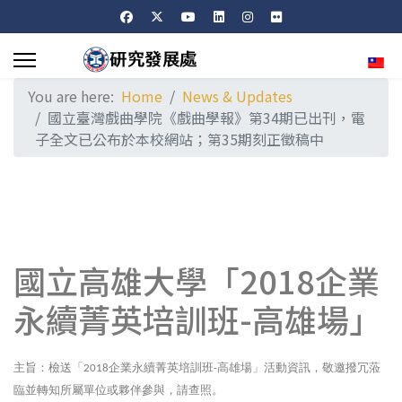
Sele
You are here:
Home
News & Updates
國立臺灣戲曲學院《戲曲學報》第34期已出刊，電
子全文已公布於本校網站；第35期刻正徵稿中
國立高雄大學「2018企業
永續菁英培訓班-高雄場」
主旨：檢送「
企業永續菁英培訓班
高雄場」活動資訊，敬邀撥冗蒞
2018
-
臨並轉知所屬單位或夥伴參與，請查照。