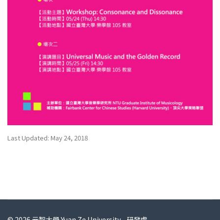
Last Updated: May 24, 2018
© 2026 元智大學 Yuan Ze University - 研發處