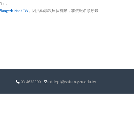
力」。
。因活動場次座位有限，將依報名順序錄
5?lang=zh-Hant-TW
03-4638800
rddept@saturn.yzu.edu.tw