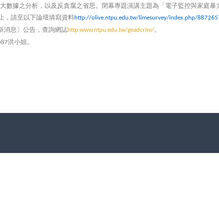
大數據之分析，以及反貪腐之省思。閉幕專題演講主題為「電子監控與家庭暴
止，請至以下論壇填寫資料
http://olive.ntpu.edu.tw/limesurvey/index.php/88726
新消息〕公告，查詢網誌
。
http:www.ntpu.edu.tw/geadcrim/
洪小姐。
087