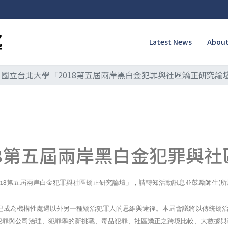
Latest News
About
國立台北大學「2018第五屆兩岸黑白金犯罪與社區矯正研究論
18第五屆兩岸黑白金犯罪與
第五屆兩岸白金犯罪與社區矯正研究論壇」，請轉知活動訊息並鼓勵師生
所
18
(
已成為機構性處遇以外另一種矯治犯罪人的思維與途徑。本屆會議將以傳統矯
犯罪與公司治理、犯罪學的新挑戰、毒品犯罪、社區矯正之跨境比較、大數據與