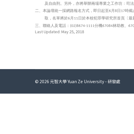
及自由刑。另外，亦將舉辦兩場專業之工作坊：司法
本論壇統一採網路報名方式，即日起至
月
日
時截
二、
6
8
17
取，名單將於
月
日於本校犯罪學研究所首頁〔最
6
11
聯絡人及電話：
分機
林助教、
三、
(02)8674-1111
67084
67
Last Updated: May 25, 2018
© 2026 元智大學 Yuan Ze University - 研發處