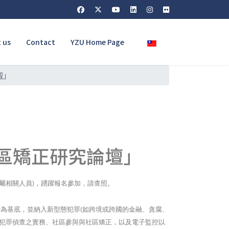
Select your language
 us
Contact
YZU Home Page
壇」
社區矯正研究論壇」
屬相關人員
，踴躍報名參加，請查照。
)
治為基底，並納入新型態犯罪
如跨境或跨國的金融、貪腐、
(
犯罪偵查之實務、社區參與與社區矯正，以及電子監控以