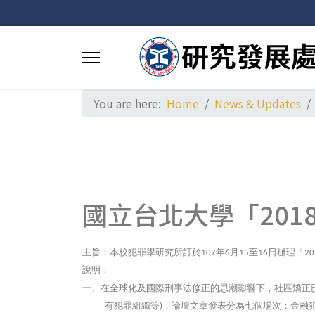
You are here:
Home
News & Updates
國立台北大學「20
主旨：本校犯罪學研究所訂於
年
月
至
日辦理「
107
6
15
16
20
說明：
在全球化及國際刑事法修正的思潮影響下，社區矯正
一、
有犯罪組織等
，論壇文章發表分為七個場次：金融
)