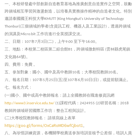
一、本校研發處中部創新自造教育基地為推廣創意自造實作之空間，鼓勵
跨領域相互學習與激盪創造，以培養具實務操作精神的自造者文化。特別
邀請泰國國王科技大學
KMUTT (King Mongkut's University of Technology
三個領域的學者
含資訊工程、機器人及工業設計
，透過跨領域
Thonburi)
(
)
的演講及
工作坊進行全英授課交流。
Micro:bit
二、日期：
年
月
日
二
，上午
至下午
。
107
7
3
(
)
9:00
16:00
三、地點：本校第二校區第二綜合館
，跨領域微創特區
雲林縣虎尾鎮
B1
(
文化路
號
。
64
)
四、費用：免費
。
五、參加對象：國小、國中及高中教師
名；大專校院教師
名。
10
20
六、報名日期：
年
月
日
五
至
年
月
日
日
，或提前額滿止。
107
5
25
(
)
107
6
10
(
)
七、報名方式：
一
國小、國中或高中教師報名：請上全國教師在職進修資訊網
(
)
課程代碼：
研習名稱：
http://www3.inservice.edu.tw/
(1)
2424955 (2)
2018
教師跨領域研習國際工作坊：整合工程與設計。
二
大專校院教師報名：
請填寫線上表單
(
)
https://goo.gl/forms/OxCaRoMD6wfCjbot1
。
八、為珍惜訓練資源，各機關學校薦送參加培訓並核予公差假，培訓人員