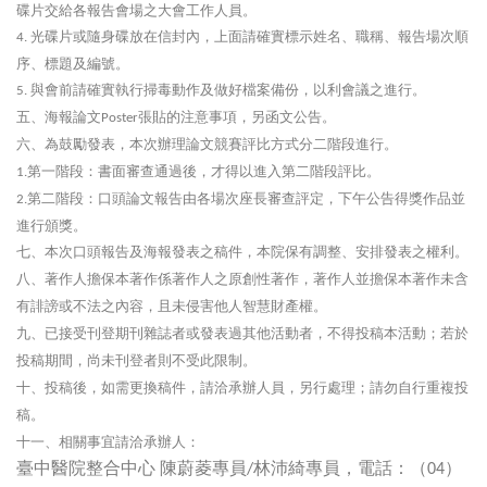
碟片交給各報告會場之大會工作人員。
光碟片或隨身碟放在信封內，上面請確實標示姓名、職稱、報告場次順
4.
序、標題及編號。
與會前請確實執行掃毒動作及做好檔案備份，以利會議之進行。
5.
五、海報論文
張貼的注意事項，另函文公告。
Poster
六、為鼓勵發表，本次辦理論文競賽評比方式分二階段進行。
第一階段：書面審查通過後，才得以進入第二階段評比。
1.
第二階段：口頭論文報告由各場次座長審查評定，下午公告得獎作品並
2.
進行頒獎。
七、本次口頭報告及海報發表之稿件，本院保有調整、安排發表之權利。
八、著作人擔保本著作係著作人之原創性著作，著作人並擔保本著作未含
有誹謗或不法之內容，且未侵害他人智慧財產權。
九、已接受刊登期刊雜誌者或發表過其他活動者，不得投稿本活動；若於
投稿期間，尚未刊登者則不受此限制。
十、投稿後，如需更換稿件，請洽承辦人員，另行處理；請勿自行重複投
稿。
十一、相關事宜請洽承辦人：
臺中醫院整合中心
陳蔚菱專員
林沛綺專員，電話：（
）
/
04