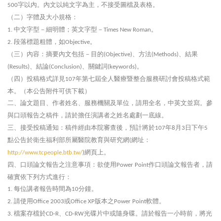
字以內。內文以純文字為主，不接受圖檔及表格。
500
（二）字體及大小規格：
中文字型－細明體；英文字型－
。
1.
Times New Roman
段落標題粗體，如
。
2.
Objective
（三）內容：摘要內文包括－目的
、方法
、結果
(Objective)
(Methods)
、結論
、關鍵詞
。
(Results)
(Conclusion)
(keywords)
（四）投稿格式詳見
年第七屆全人醫療暨整合服務研討會投稿格式範
107
本。（本公告附件可供下載）
二、論文題目、作者姓名、服務機關及單位，請用全名，中英文並寫。參
與口頭報告之稿件，請於擔任演講者之姓名處劃一底線。
三、接受投稿通知：稿件經由本院審查後，預計將於
年
月
日下午
107
8
3
5
點公告於衛生福利部所屬醫院教育與研究網
網址：
(
網頁上。
http://www.tcpeople.btb.tw/
)
四、口頭論文報告之注意事項：欲使用
作口頭論文報告者，請
Power Point
確實依下列方式進行：
每位講者報告時間為
分鐘。
1.
10
請使用
或
版本之
軟體。
2.
Office 2003
Office XP
Power Point
檔案存檔於
、
光碟片中或隨身碟。請於報告一小時前，將光
3.
CD-R
CD-RW