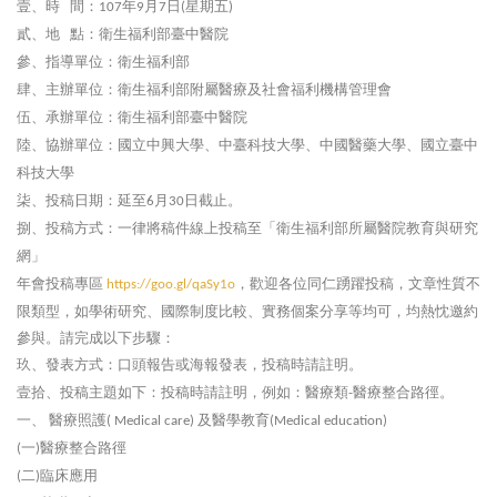
壹、時
間：
年
月
日
星期五
107
9
7
(
)
貳、地
點：衛生福利部臺中醫院
參、指導單位：衛生福利部
肆、主辦單位：衛生福利部附屬醫療及社會福利機構管理會
伍、承辦單位：衛生福利部臺中醫院
陸、協辦單位：國立中興大學、中臺科技大學、中國醫藥大學、國立臺中
科技大學
柒、投稿日期：延至
月
日截止。
6
30
捌、投稿方式：一律將稿件線上投稿至「衛生福利部所屬醫院教育與研究
網」
年會投稿專區
，歡迎各位同仁踴躍投稿，文章性質不
https://goo.gl/qaSy1o
限類型，如學術研究、國際制度比較、實務個案分享等均可，均熱忱邀約
參與。請完成以下步驟：
玖、發表方式：口頭報告或海報發表，投稿時請註明。
壹拾、投稿主題如下：投稿時請註明，例如：醫療類
醫療整合路徑。
-
一、
醫療照護
及醫學教育
( Medical care)
(Medical education)
一
醫療整合路徑
(
)
二
臨床應用
(
)