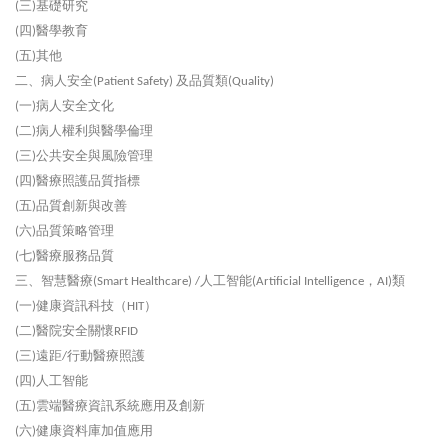
三
基礎研究
(
)
四
醫學教育
(
)
五
其他
(
)
二、病人安全
及品質類
(Patient Safety)
(Quality)
一
病人安全文化
(
)
二
病人權利與醫學倫理
(
)
三
公共安全與風險管理
(
)
四
醫療照護品質指標
(
)
五
品質創新與改善
(
)
六
品質策略管理
(
)
七
醫療服務品質
(
)
三、智慧醫療
人工智能
，
類
(Smart Healthcare) /
(Artificial Intelligence
AI)
一
健康資訊科技（
）
(
)
HIT
二
醫院安全關懷
(
)
RFID
三
遠距
行動醫療照護
(
)
/
四
人工智能
(
)
五
雲端醫療資訊系統應用及創新
(
)
六
健康資料庫加值應用
(
)