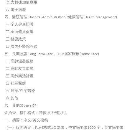
七
大數據加值應用
(
)
八
電子病歷
(
)
四、醫院管理
健康管理
(Hospital Administration)/
(Health Management)
一
全人健康照護
(
)
二
全面健康促進
(
)
三
醫療政策
(
)
四
國內外醫院評鑑
(
)
五、長期照護
，
居家醫療
(Long-Term Care
LTC)/
(Home Care)
一
高齡溫馨服務
(
)
二
高齡友善環境
(
)
三
高齡樂活計畫
(
)
四
社區醫療
(
)
五
居家
在宅醫療
(
)
/
六
其他
(
)
六、其他
類
(Others)
壹拾壹、稿件格式﹕請依照下例說明。
一、摘要：中文
英文投稿
/
（一）版面設定：以
格式
頁為限，中文摘要限
字，英文摘要限
A4
1
1000