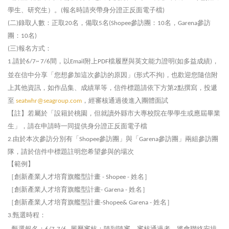
學生、研究生）。
報名時請夾帶身分證正反面電子檔
(
)
二
錄取人數：正取
名，備取
名
參訪團：
名，
參訪
(
)
20
5
(Shopee
10
Garena
團：
名
10
)
三
報名方式：
(
)
請於
間，以
附上
檔履歷與英文能力證明
如多益成績
，
1.
6/7~ 7/6
Email
PDF
(
)
並在信中分享「您想參加這次參訪的原因」
形式不拘
，也歡迎您隨信附
(
)
上其他資訊，如作品集、成績單等，信件標題請依下方第
點撰寫，投遞
2
至
，經審核通過後進入團體面試
seatwhr@seagroup.com
【註】若屬於「設籍於桃園，但就讀外縣市大專校院在學學生或應屆畢業
生」，請在申請時一同提供身分證正反面電子檔
由於本次參訪分別有「
參訪團」與「
參訪團」兩組參訪團
2.
Shopee
Garena
隊，請於信件中標題註明您希望參與的場次
【範例】
［創新產業人才培育旗艦型計畫
姓名］
- Shopee -
［創新產業人才培育旗艦型計畫
姓名］
- Garena -
［創新產業人才培育旗艦型計畫
姓名］
-Shopee& Garena -
甄選時程：
3.
甄選報名：
履歷審核：隨到隨審，審核通過者，將會聯絡安排