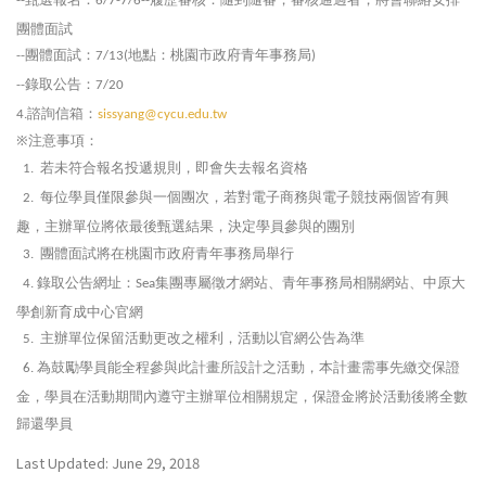
--
6/7-7/6--
團體面試
團體面試：
地點：桃園市政府青年事務局
--
7/13(
)
錄取公告：
--
7/20
諮詢信箱：
4.
sissyang@cycu.edu.tw
※注意事項：
若未符合報名投遞規則，即會失去報名資格
1.
每位學員僅限參與一個團次，若對電子商務與電子競技兩個皆有興
2.
趣，主辦單位將依最後甄選結果，決定學員參與的團別
團體面試將在桃園市政府青年事務局舉行
3.
錄取公告網址：
集團專屬徵才網站、青年事務局相關網站、中原大
4.
Sea
學創新育成中心官網
主辦單位保留活動更改之權利，活動以官網公告為準
5.
為鼓勵學員能全程參與此計畫所設計之活動，本計畫需事先繳交保證
6.
金，學員在活動期間內遵守主辦單位相關規定，保證金將於活動後將全數
歸還學員
Last Updated: June 29, 2018