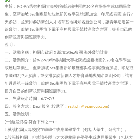
主旨：
帶領桃園大專校院或設籍桃園的
名在學學生或應屆畢業
9/2-9/8
20
生，至新加坡
集團新加坡總部與各事業體
新加坡、印尼或泰國
進行
Sea
(
)
7
天參訪，並安排參訪新創人才培育基地與知名新創公司，讓青年透過第一
線參訪，瞭解
集團旗下電子商務與電子競技產業之營運，提升自己的
Sea
創新視野與國際競爭力。
說明：
一、活動名稱：桃園市政府
新加坡
集團
海外參訪計畫
X
Sea
二、活動簡介：於
帶領桃園大專校院或設籍桃園的
名在學學生
9/2-9/8
20
或應屆畢業生，至新加坡
集團新加坡總部與各事業體
新加坡、印尼或
Sea
(
泰國
進行
天參訪，並安排參訪新創人才培育基地與知名新創公司，讓青
)
7
年透過第一線參訪，瞭解
集團旗下電子商務與電子競技產業之營運，
Sea
提升自己的創新視野與國際競爭力。
三、甄選報名時間：
6/7~7/6
四、報名方式：
報名
投遞至：
Email
(
seatwhr@seagroup.com
)
五、活動說明：
一
甄選資格
符合下列之一
：
(
)
(
)
就讀桃園大專校院在學學生或應屆畢業生（包括大學生、研究生）。
1.
設籍於桃園，但就讀外縣市之大專校院在學學生或應屆畢業生（包括大
2.