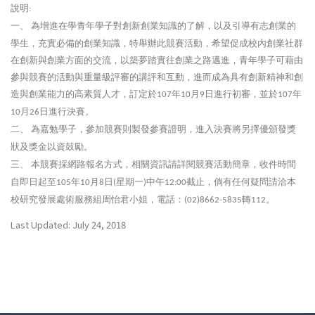
說明
:
一、
為增進在學青年學子對創新創業知識的了解，以及引導有志創業的
學生，充實必備的創業知識，特舉辦此競賽活動，希望促成校內創業社群
在創新與創業方面的交流，以築夢踏實往創業之路邁進，青年學子可藉由
參與競賽的活動與重量級評審的講評和互動，進而成為具有創新精神和創
造與創業能力的高素質人才，訂定於
年
月
日進行初審，並於
年
107
10
9
107
月
日進行決賽。
10
26
二、
為嘉勉學子，參加競賽則製發參賽證明，進入決賽將另擇優頒發獎
狀及獎金以資鼓勵。
三、
本競賽採網路報名方式，相關資訊請詳閱競賽活動簡章，收件時間
自即日起至
年
月
日
星期一
中午
截止，倘有任何疑問請洽本
105
10
8
(
)
12:00
校研究發展處術服務組周怡君小姐，電話：
轉
。
(02)8662-5835
112
Last Updated: July 24, 2018