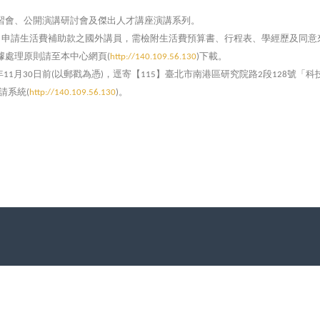
習會、公開演講研討會及傑出人才講座演講系列。
；申請生活費補助款之國外講員，需檢附生活費預算書、行程表、學經歷及同意
據處理原則請至本中心網頁
下載。
(
http://140.109.56.130
)
年
月
日前
以郵戳為憑
，逕寄【
】臺北市南港區研究院路
段
號「科
11
30
(
)
115
2
128
請系統
。
(
http://140.109.56.130
)