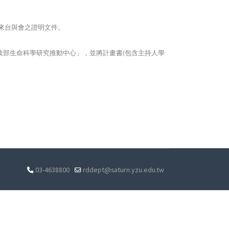
來台與會之證明文件。
技部生命科學研究推動中心」，並將計畫書
包含主持人學
(
03-4638800
rddept@saturn.yzu.edu.tw