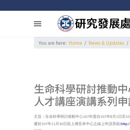
You are here:
Home
News & Updates
生命科學研討推動中
人才講座演講系列申
主旨：生命科學研討推動中心
年度自
年
月
日至
107
107
8
1
10
書於
年
月
日前上傳至本中心之線上申請系統
107
11
30
(
http: