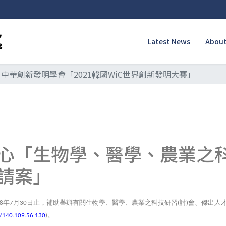
Latest News
About
中華創新發明學會「2021韓國WiC世界創新發明大賽」
心「生物學、醫學、農業之科
請案」
年
月
日止，補助舉辦有關生物學、醫學、農業之科技研習
討
會、傑出人
8
7
30
(
)
。
//140.109.56.130
)