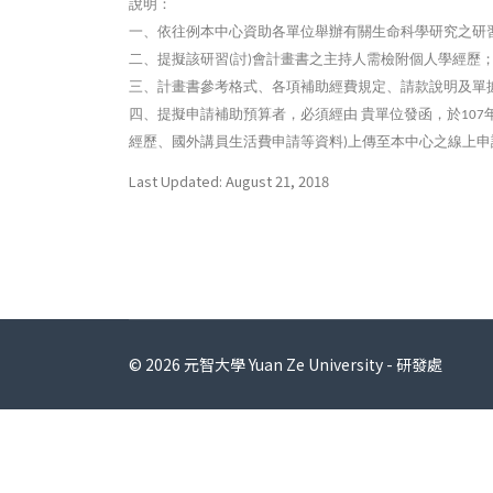
說明：
一、依往例本中心資助各單位舉辦有關生命科學研究之研
二、提擬該研習
討
會計畫書之主持人需檢附個人學經歷
(
)
三、計畫書參考格式、各項補助經費規定、請款說明及單
四、提擬申請補助預算者，必須經由
貴單位發函，於
107
經歷、國外講員生活費申請等資料
上傳至本中心之線上申
)
Last Updated: August 21, 2018
© 2026 元智大學 Yuan Ze University - 研發處