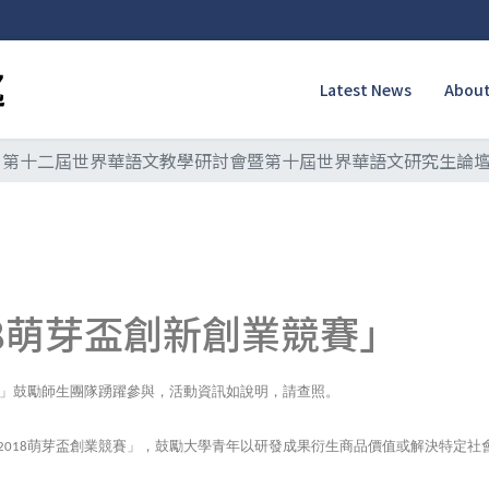
Latest News
About
第十二屆世界華語文教學研討會暨第十屆世界華語文研究生論
18萌芽盃創新創業競賽」
」鼓勵師生團隊踴躍參與，活動資訊如說明，請查照。
萌芽盃創業競賽」，鼓勵大學青年以研發成果衍生商品價值或解決特定社
2018