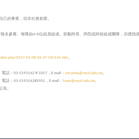
自己的事業，但非社會創業。
可報名參賽。每隊由
位組員組成。鼓勵跨系、跨院或跨校組成團隊，但應指
4~6
。
index.php/2017-03-08-05-47-03/145-sbir
，電話：
＃
，
：
。
03-5593142
3357
E-mail
miranda@must.edu.tw
，電話：
，
：
。
03-5593142#3501
E-mail
huey@must.edu.tw
公告。