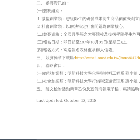
二、
參賽資訊如：
一
競賽組別：
(
)
１
微型創業類：想從師生的研發成果衍生商品價值去創立
.
２
社會創業類：以解決特定社會問題為創業核心。
.
二
參賽資格：全國具學籍之大專院校及技術學院學生均
(
)
三
報名日期：即日起至
年
月
日
星期三
止。
(
)
107
10
31
(
)
四
報名方式：寄送報名表格至承辦人信箱。
(
)
三、
競賽簡章下載區
:
http://webc1.must.edu.tw/jtmust047/
四、
聯絡窗口：
一
微型創業類：明新科技大學化學與材料工程系
蘇小姐
(
)
二
社會創業類：明新科技大學行銷與流通管理系
惠小姐
(
)
五、
隨文檢附活動簡章乙份及宣傳海報電子檔，惠請協助
Last Updated: October 12, 2018