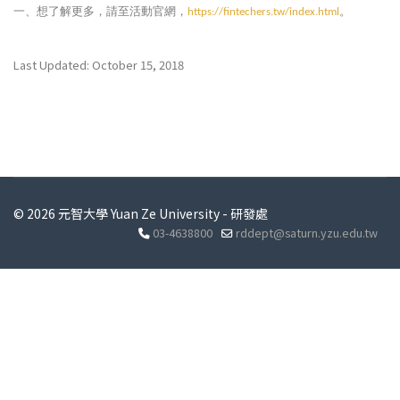
一、想了解更多，請至活動官網，
。
https://fintechers.tw/index.html
Last Updated: October 15, 2018
© 2026 元智大學 Yuan Ze University - 研發處
03-4638800
rddept@saturn.yzu.edu.tw