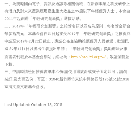
一、為獎勵國內電子、資訊及通訊等相關領域，在新創事業之科技研發上
有潛力及對未來產業應用產生重大效益之
歲以下年輕優秀人士，本會自
39
年起創辦「年輕研究創新獎」選拔活動。
2011
二、
年「年輕研究創新獎」之給獎名額以四名為原則，每名獎金新台
2019
幣參拾萬元。本基金會自即日起接受
年「年輕研究創新獎」之推薦與
2019
申請至
年
月
日截止，惠請公布並協助推薦優秀人員參選，歡迎民
2019
2
22
國
年
月
日以後出生者提出申請；「年輕研究創新獎」獎勵辦法及推
69
1
1
薦書表刊載於本基金會網站，網址為：
，敬請瀏覽並
http://pan.itri.org.tw/
下載。
三、申請時請檢附推薦書紙本乙份
請使用迴紋針或夾子固定即可，請勿
(
裝訂
及光碟乙份，寄至：
新竹縣竹東鎮中興路四段
號
館
)
31040
195
51
1018
室潘文淵文教基金會收。
Last Updated: October 15, 2018