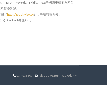
、
、
、
、
等國際重磅要角來台，
n
Merck
Novartis
Nvidia
Teva
未來醫療景況。
下載（
），護請轉發週知。
http://goo.gl/yibwZH
分機
。
(02)26558168
632
03-4638800
rddept@saturn.yzu.edu.tw