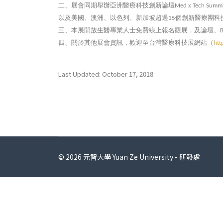
二、展會同期舉辦亞洲醫療科技創新論壇
Med x Tech Summi
以及美國、澳洲、以色列、新加坡超過
個創新醫療團科
15
三、本展開放生醫專業人士免費線上報名觀展，及論壇、
四、關於其他展會資訊，歡迎至台灣醫療科技展網站（
htt
Last Updated: October 17, 2018
© 2026 元智大學 Yuan Ze University - 研發處