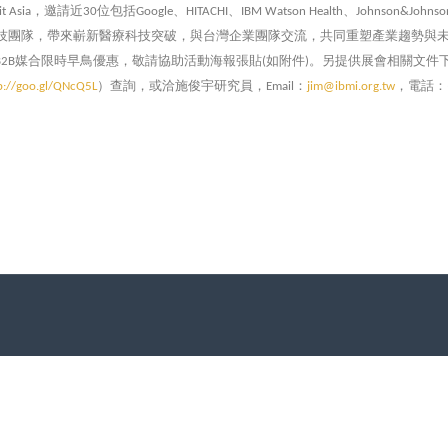
，邀請近
位包括
、
、
、
t Asia
30
Google
HITACHI
IBM Watson Health
Johnson&Johnso
技團隊，帶來嶄新醫療科技突破，與台灣企業團隊交流，共同重塑產業趨勢與
媒合限時早鳥優惠，敬請協助活動海報張貼
如附件
。另提供展會相關文件
B2B
(
)
）查詢，或洽施俊宇研究員，
：
，電話：
p://goo.gl/QNcQ5L
Email
jim@ibmi.org.tw