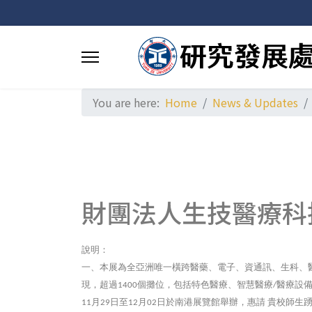
You are here:
Home
News & Updates
財團法人生技醫療科
說明：
一、本展為全亞洲唯一橫跨醫藥、電子、資通訊、生科、
現，超過
個攤位，包括特色醫療、智慧醫療
醫療設
1400
/
月
日至
月
日於南港展覽館舉辦，惠請
貴校師生
11
29
12
02