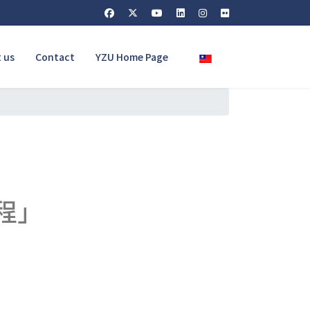
Select your language
 us
Contact
YZU Home Page
程」