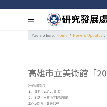
You are here:
Home
News & Updates
高雄市立美術館「2
一
論壇課程
(
)
１、日期：
月
日
四
11
29
(
)
２、地點：本館地下樓演講廳
工作坊課程－參訪課程