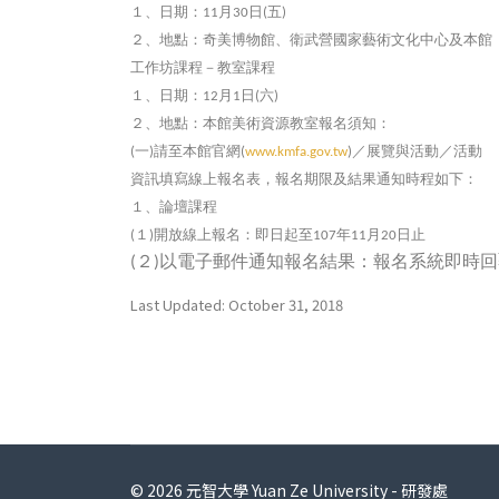
１、日期：
月
日
五
11
30
(
)
２、地點：奇美博物館、衛武營國家藝術文化中心及本館
工作坊課程－教室課程
１、日期：
月
日
六
12
1
(
)
２、地點：本館美術資源教室報名須知：
一
請至本館官網
／展覽與活動／活動
(
)
(
www.kmfa.gov.tw
)
資訊填寫線上報名表，報名期限及結果通知時程如下：
１、論壇課程
１
開放線上報名：即日起至
年
月
日止
(
)
107
11
20
２
以電子郵件通知報名結果：報名系統即時回
(
)
Last Updated: October 31, 2018
© 2026 元智大學 Yuan Ze University - 研發處