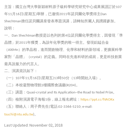
主旨：國立台灣大學新穎材料原子級科學研究研究中心成果展謹訂於
107
年
月
日
星期五
舉辦，已邀情
年諾貝爾化學獎得主
11
16
(
)
2011
Dan
擔任諾貝爾講座發表專題演講，請轉知所屬人員踴躍參加。
Shechtman
說明：
一、
教授是以色列的第
位諾貝爾化學獎得主，因發現「準
Dan Shechtman
4
晶體」於
年獲獎，為該年化學獎的唯一得主。發現鋁錳合金
2011
（
）的準晶相，進而開創物理、化學和材料的新領域，更擴展科學
Al6Mn
家對「晶體」（
）的定義。同時在先進科研的成就，更是科技創業
crystal
最具說服力的代言人。
二、演講資訊如下：
（一）
年
月
日
星期五
時
分（
時開始入場）。
107
11
16
(
)13
50
13
（二）本校凝態物理館
樓國際會議廳
。
2
(R204)
（三）講題：
–
。
Quasi-crystal and Its Application
the Road to Nobel Prize
（四）檢附演講電子海報
份，線上報名網址：
1
https://ppt.cc/fVAOKx
（五）聯絡人：周子齊先生
電話
(
:02-3366-5210; e-mail:
。
tsuchi@ntu.edu.tw
)
Last Updated: November 02, 2018