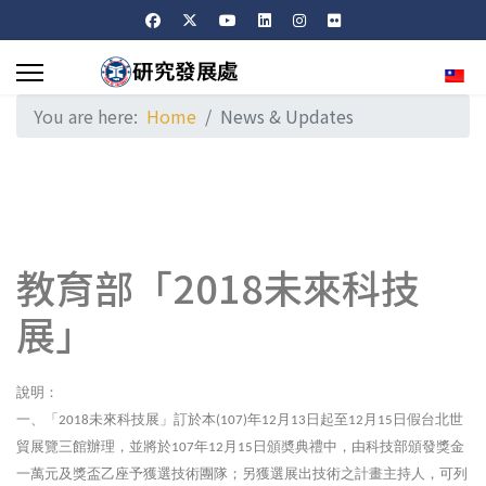
Sele
You are here:
Home
News & Updates
教育部「2018未來科技
展」
說明：
一、「
未來科技展」訂於本
年
月
日起至
月
日假台北世
2018
(107)
12
13
12
15
貿展覽三館辦理，並將於
年
月
日頒奬典禮中，由科技部頒發獎金
107
12
15
一萬元及獎盃乙座予獲選技術團隊；另獲選展出技術之計畫主持人，可列