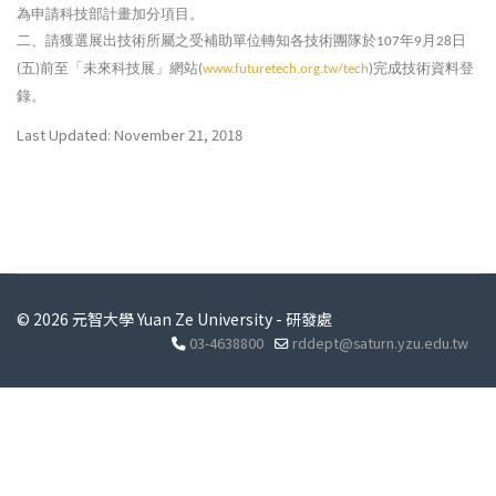
為申請科技部計畫加分項目。
二、請獲選展出技術所屬之受補助單位轉知各技術團隊於
年
月
日
107
9
28
五
前至「未來科技展」網站
完成技術資料登
(
)
(
www.futuretech.org.tw/tech
)
錄。
Last Updated: November 21, 2018
© 2026 元智大學 Yuan Ze University - 研發處
03-4638800
rddept@saturn.yzu.edu.tw